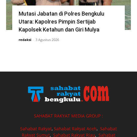
Mutasi Jabatan di Polres Bengkulu
Utara: Kapolres Pimpin Sertijab
Kapolsek Ketahun dan Giri Mulya
redaksi
-
3 Agustus 2026
SAHABAT RAKYAT MEDIA GROUP :
Sahabat Rakyat
,
Sahabat Rakyat Aceh
,
Sahabat
Rakyat Sumut
,
Sahabat Rakyat Riau
,
Sahabat