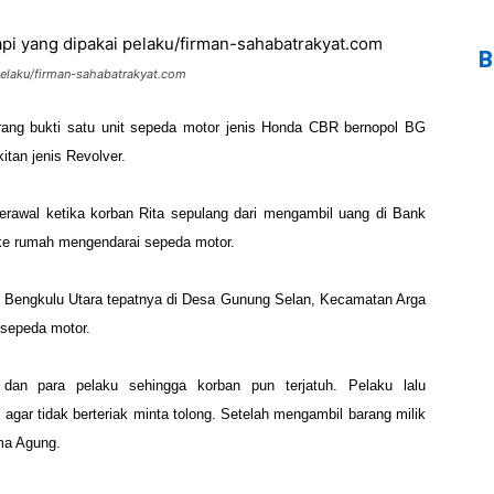
B
pelaku/firman-sahabatrakyat.com
ang bukti satu unit
sepeda motor jenis Honda CBR bernopol BG
kitan jenis Revolver.
berawal ketika korban Rita
sepulang dari mengambil uang di Bank
ke rumah mengendarai sepeda motor.
n Bengkulu Utara
tepatnya di Desa Gunung Selan, Kecamatan Arga
 sepeda motor.
an dan para pelaku sehingga
korban pun terjatuh. Pelaku lalu
gar tidak berteriak minta tolong. Setelah mengambil
barang milik
ma Agung.