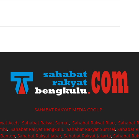
SAHABAT RAKYAT MEDIA GROUP :
kyat Aceh
,
Sahabat Rakyat Sumut
,
Sahabat Rakyat Riau
,
Sahabat R
ambi
,
Sahabat Rakyat Bengkulu
,
Sahabat Rakyat Sumsel
,
Sahabat R
 Banten
,
Sahabat Rakyat Jabar
,
Sahabat Rakyat Jakarta
,
Sahabat Rak