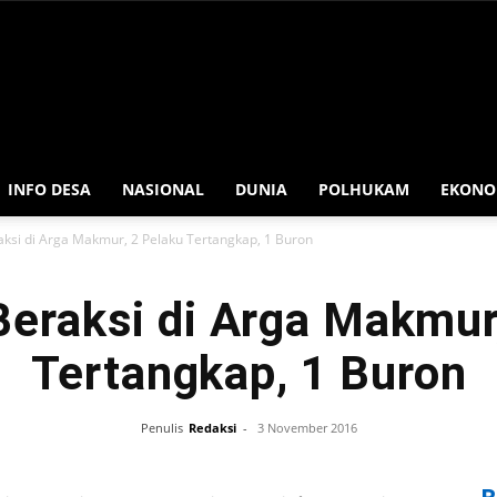
INFO DESA
NASIONAL
DUNIA
POLHUKAM
EKONO
aksi di Arga Makmur, 2 Pelaku Tertangkap, 1 Buron
eraksi di Arga Makmur
Tertangkap, 1 Buron
Penulis
Redaksi
-
3 November 2016