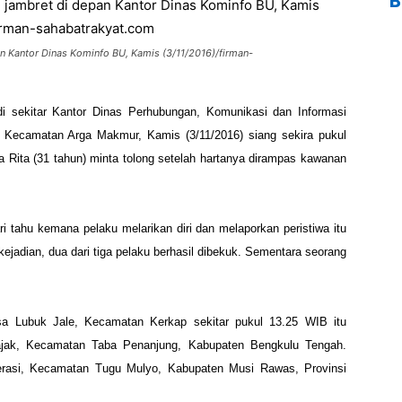
B
an Kantor Dinas Kominfo BU, Kamis (3/11/2016)/firman-
i sekitar Kantor Dinas
Perhubungan, Komunikasi dan Informasi
 Kecamatan Arga Makmur, Kamis (3/11/2016) siang sekira
pukul
a Rita (31 tahun)
minta tolong setelah hartanya dirampas kawanan
ri tahu kemana pelaku
melarikan diri dan melaporkan peristiwa itu
ejadian, dua dari tiga pelaku berhasil dibekuk.
Sementara seorang
Desa Lubuk Jale, Kecamatan
Kerkap sekitar pukul 13.25 WIB itu
jak, Kecamatan Taba Penanjung, Kabupaten Bengkulu Tengah.
Merasi, Kecamatan Tugu
Mulyo, Kabupaten Musi Rawas, Provinsi