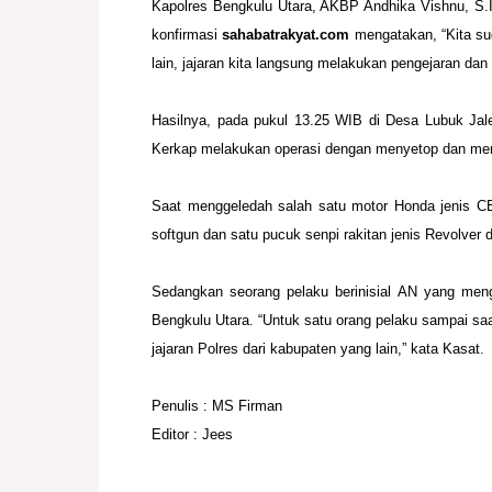
Kapolres Bengkulu Utara, AKBP Andhika Vishnu, S.
konfirmasi
sahabatrakyat.com
mengatakan, “Kita sud
lain, jajaran kita langsung melakukan pengejaran da
Hasilnya, pada pukul 13.25 WIB di Desa Lubuk J
Kerkap melakukan operasi
dengan menyetop dan mem
Saat menggeledah salah satu motor Honda jenis
softgun dan satu pucuk senpi rakitan
jenis Revolver d
Sedangkan seorang pelaku berinisial AN yang me
Bengkulu Utara. “Untuk satu orang pelaku sampai saa
jajaran Polres dari kabupaten yang lain,” kata Kasat.
Penulis : MS Firman
Editor : Jees