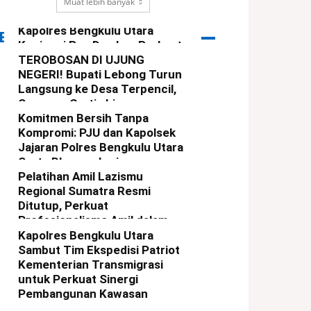
Muat lebih banyak
Kapolres Bengkulu Utara
ERITA PILIHAN
Kunjungi Pos Damkar, Perkuat
Sinergi Cegah Karhutla
TEROBOSAN DI UJUNG
NEGERI! Bupati Lebong Turun
redaksi
-
6 Agustus 2026
Langsung ke Desa Terpencil,
Seragam Gratis hingga
Sunatan Massal Digelar
Komitmen Bersih Tanpa
Kompromi: PJU dan Kapolsek
redaksi
-
9 Agustus 2026
Jajaran Polres Bengkulu Utara
Serta Bhayangkari
Tandatangani Pakta Integritas
Pelatihan Amil Lazismu
Regional Sumatra Resmi
redaksi
-
4 Agustus 2026
Ditutup, Perkuat
Profesionalisme Amil dalam
Mengelola Zakat
Kapolres Bengkulu Utara
Sambut Tim Ekspedisi Patriot
redaksi
-
3 Agustus 2026
Kementerian Transmigrasi
untuk Perkuat Sinergi
Pembangunan Kawasan