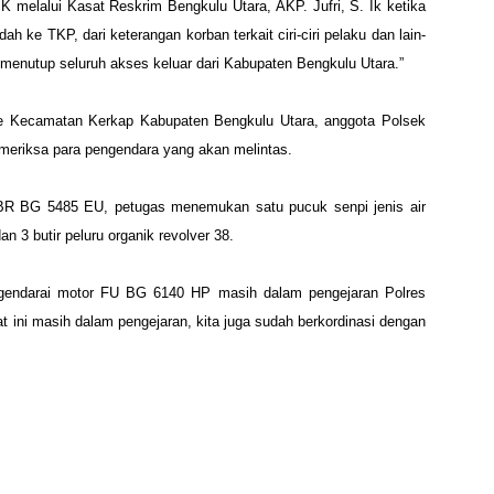
IK melalui Kasat Reskrim
Bengkulu Utara, AKP. Jufri, S. Ik ketika
ah ke TKP, dari keterangan korban terkait ciri-ciri pelaku dan lain-
n menutup seluruh akses keluar dari Kabupaten Bengkulu Utara.”
ale Kecamatan Kerkap
Kabupaten Bengkulu Utara, anggota Polsek
eriksa para pengendara yang akan melintas.
 CBR BG 5485 EU, petugas
menemukan satu pucuk senpi jenis air
an 3 butir peluru organik revolver 38.
ngendarai motor FU BG
6140 HP masih dalam pengejaran Polres
t ini masih dalam pengejaran, kita juga sudah berkordinasi dengan