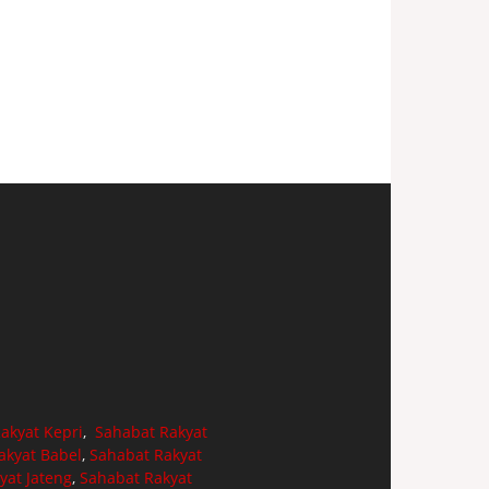
akyat Kepri
,
Sahabat Rakyat
akyat Babel
,
Sahabat Rakyat
yat Jateng
,
Sahabat Rakyat