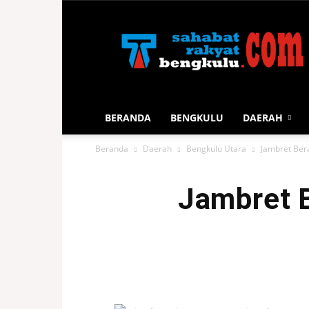
Sahabat
Rakyat
Bengkulu
BERANDA
BENGKULU
DAERAH
Beranda
Daerah
Bengkulu Utara
Jambret Ber
Jambret B