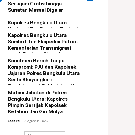
ERITA TERBARU
Seragam Gratis hingga
Sunatan Massal Digelar
redaksi
-
9 Agustus 2026
Kapolres Bengkulu Utara
Kunjungi Pos Damkar, Perkuat
Sinergi Cegah Karhutla
Kapolres Bengkulu Utara
Sambut Tim Ekspedisi Patriot
redaksi
-
6 Agustus 2026
Kementerian Transmigrasi
untuk Perkuat Sinergi
Pembangunan Kawasan
Komitmen Bersih Tanpa
Kompromi: PJU dan Kapolsek
redaksi
-
5 Agustus 2026
Jajaran Polres Bengkulu Utara
Serta Bhayangkari
Tandatangani Pakta Integritas
Mutasi Jabatan di Polres
redaksi
-
4 Agustus 2026
Bengkulu Utara: Kapolres
Pimpin Sertijab Kapolsek
Ketahun dan Giri Mulya
redaksi
-
3 Agustus 2026