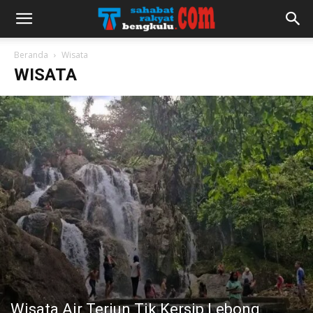
Beranda
Wisata
WISATA
Wisata Air Terjun Tik Kersip Lebong