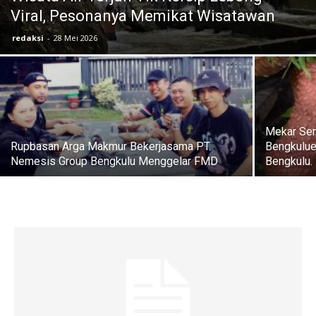
Viral, Pesonanya Memikat Wisatawan
redaksi
-
28 Mei 2026
Mekar Sem
Rupbasan Arga Makmur Bekerjasama PT.
Bengkuluen
Nemesis Group Bengkulu Menggelar FMD
Bengkulu.