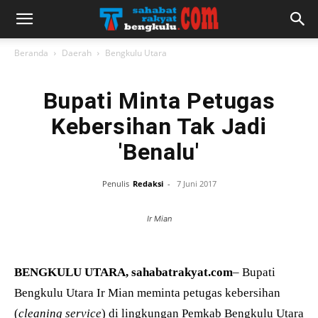
Beranda
Daerah
Bengkulu Utara
Bupati Minta Petugas
Kebersihan Tak Jadi
'Benalu'
Penulis
Redaksi
-
7 Juni 2017
Ir Mian
BENGKULU UTARA, sahabatrakyat.com
– Bupati
Bengkulu Utara Ir Mian meminta petugas kebersihan
(
cleaning service
) di lingkungan Pemkab Bengkulu Utara