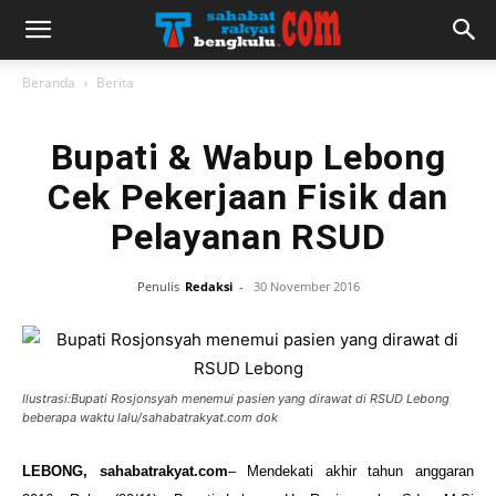
Beranda
Berita
Bupati & Wabup Lebong
Cek Pekerjaan Fisik dan
Pelayanan RSUD
Penulis
Redaksi
-
30 November 2016
Ilustrasi:Bupati Rosjonsyah menemui pasien yang dirawat di RSUD Lebong
beberapa waktu lalu/sahabatrakyat.com dok
LEBONG, sahabatrakyat.com
– Mendekati akhir tahun anggaran