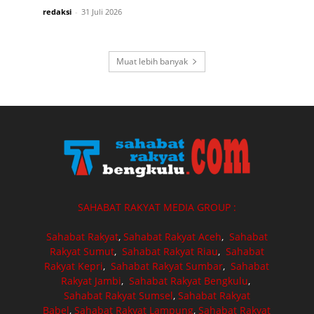
redaksi
-
31 Juli 2026
Muat lebih banyak
SAHABAT RAKYAT MEDIA GROUP :
Sahabat Rakyat
,
Sahabat Rakyat Aceh
,
Sahabat
Rakyat Sumut
,
Sahabat Rakyat Riau
,
Sahabat
Rakyat Kepri
,
Sahabat Rakyat Sumbar
,
Sahabat
Rakyat Jambi
,
Sahabat Rakyat Bengkulu
,
Sahabat Rakyat Sumsel
,
Sahabat Rakyat
Babel
,
Sahabat Rakyat Lampung
,
Sahabat Rakyat