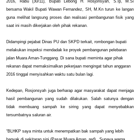
2016, Rabu (30/11), Bupati Lebong H. Rosjonsyah, S.Ip, M.Si
bersama Wakil Bupati Wawan Fernandez, SH, M.Kn turun ke langan
guna melihat langsung proses dan realisasi pembangunan fisik yang
saat ini masih dikerjakan oleh pihak rekanan.
Didampingi pejabat Dinas PU dan SKPD terkait, rombongan bupati
melakukan inspeksi mendadak ke proyek pembangunan pelebaran
jalan Muara Aman-Tunggang. Di sana bupati meminta agar pihak
rekanan dapat memaksimalkan pekerjaan mengingat tahun anggaran
2016 tinggal menyisahkan waktu satu bulan lagi.
Kedepan, Rosjonsyah juga berharap agar masyarakat dapat menjaga
hasil pembangunan yang sudah dilakukan. Salah satunya dengan
tidak membuang sampah ke siring yang dapat menyebabkan
tersumbatnya saluran air.
“BLHKP saya minta untuk menempatkan bak sampah yang lebih
banyak di sekitaran sini (Pasar Muara Aman, red) . Supaya warga