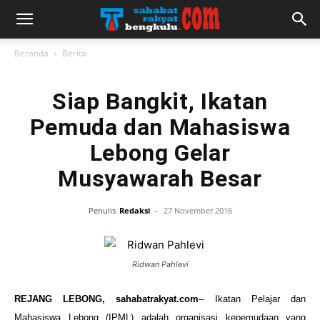
Beranda
Berita
Siap Bangkit, Ikatan
Pemuda dan Mahasiswa
Lebong Gelar
Musyawarah Besar
Penulis
Redaksi
-
27 November 2016
Ridwan Pahlevi
REJANG LEBONG, sahabatrakyat.com
– Ikatan Pelajar dan
Mahasiswa Lebong (IPML) adalah organisasi kepemudaan yang