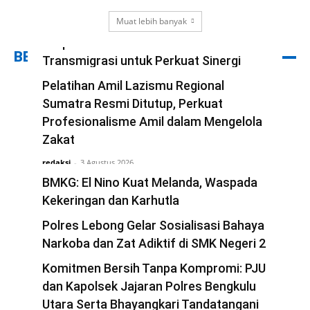
Muat lebih banyak
Kapolres Bengkulu Utara Sambut Tim
Ekspedisi Patriot Kementerian
BERITA PILIHAN
Transmigrasi untuk Perkuat Sinergi
Pembangunan Kawasan
Pelatihan Amil Lazismu Regional
redaksi
Sumatra Resmi Ditutup, Perkuat
-
5 Agustus 2026
Profesionalisme Amil dalam Mengelola
Zakat
redaksi
-
3 Agustus 2026
BMKG: El Nino Kuat Melanda, Waspada
Kekeringan dan Karhutla
redaksi
Polres Lebong Gelar Sosialisasi Bahaya
-
1 Agustus 2026
Narkoba dan Zat Adiktif di SMK Negeri 2
Lebong
Komitmen Bersih Tanpa Kompromi: PJU
redaksi
dan Kapolsek Jajaran Polres Bengkulu
-
31 Juli 2026
Utara Serta Bhayangkari Tandatangani