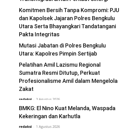
Pembangunan Kawasan
Komitmen Bersih Tanpa Kompromi: PJU
redaksi
dan Kapolsek Jajaran Polres Bengkulu
-
5 Agustus 2026
Utara Serta Bhayangkari Tandatangani
Pakta Integritas
redaksi
Mutasi Jabatan di Polres Bengkulu
-
4 Agustus 2026
Utara: Kapolres Pimpin Sertijab
Kapolsek Ketahun dan Giri Mulya
Pelatihan Amil Lazismu Regional
redaksi
Sumatra Resmi Ditutup, Perkuat
-
3 Agustus 2026
Profesionalisme Amil dalam Mengelola
Zakat
redaksi
-
3 Agustus 2026
BMKG: El Nino Kuat Melanda, Waspada
Kekeringan dan Karhutla
redaksi
-
1 Agustus 2026