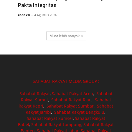
Pakta Integritas
redaksi
-
4 Agustus 2026
Muat lebih banyak
SAHABAT RAKYAT MEDIA GROUP :
Sahabat Rakyat
,
Sahabat Rakyat Aceh
,
Sahabat
Rakyat Sumut
,
Sahabat Rakyat Riau
,
Sahabat
Rakyat Kepri
,
Sahabat Rakyat Sumbar
,
Sahabat
Rakyat Jambi
,
Sahabat Rakyat Bengkulu
,
Sahabat Rakyat Sumsel
,
Sahabat Rakyat
Babel
,
Sahabat Rakyat Lampung
,
Sahabat Rakyat
Banten
,
Sahabat Rakyat Jabar
,
Sahabat Rakyat