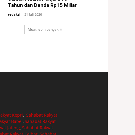
Tahun dan Denda Rp15 Miliar
redaksi
-
31 Juli 2026
Muat lebih banyak
akyat Kepri
,
Sahabat Rakyat
akyat Babel
,
Sahabat Rakyat
yat Jateng
,
Sahabat Rakyat
abat Rakyat Kalbar
,
Sahabat