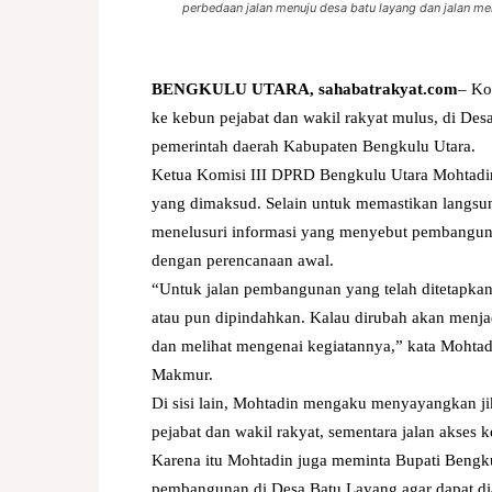
perbedaan jalan menuju desa batu layang dan jalan me
BENGKULU UTARA, sahabatrakyat.com
– Ko
ke kebun pejabat dan wakil rakyat mulus, di Des
pemerintah daerah Kabupaten Bengkulu Utara.
Ketua Komisi III DPRD Bengkulu Utara Mohtadin
yang dimaksud. Selain untuk memastikan langsung
menelusuri informasi yang menyebut pembangunan
dengan perencanaan awal.
“Untuk jalan pembangunan yang telah ditetapkan t
atau pun dipindahkan. Kalau dirubah akan menja
dan melihat mengenai kegiatannya,” kata Mohtad
Makmur.
Di sisi lain, Mohtadin mengaku menyayangkan j
pejabat dan wakil rakyat, sementara jalan akses 
Karena itu Mohtadin juga meminta Bupati Bengk
pembangunan di Desa Batu Layang agar dapat di