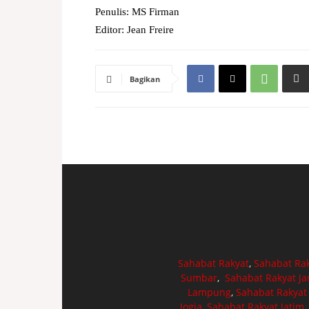
Penulis: MS Firman
Editor: Jean Freire
Bagikan
Sahabat Rakyat
,
Sahabat Ra
Sumbar
,
Sahabat Rakyat J
Lampung
,
Sahabat Rakyat
Jogja
,
Sahabat Rakyat Jatim
,