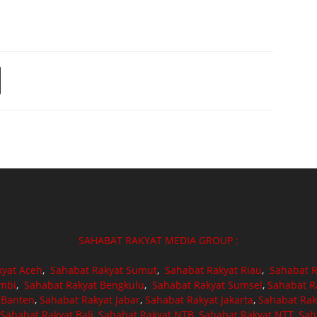
SAHABAT RAKYAT MEDIA GROUP :
kyat Aceh
,
Sahabat Rakyat Sumut
,
Sahabat Rakyat Riau
,
Sahabat R
ambi
,
Sahabat Rakyat Bengkulu
,
Sahabat Rakyat Sumsel
,
Sahabat R
 Banten
,
Sahabat Rakyat Jabar
,
Sahabat Rakyat Jakarta
,
Sahabat Rak
Sahabat Rakyat Bali
,
Sahabat Rakyat NTB
,
Sahabat Rakyat NTT
,
Sah