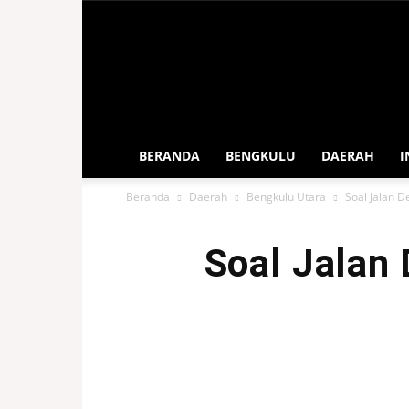
Sahabat
Rakyat
Bengkulu
BERANDA
BENGKULU
DAERAH
I
Beranda
Daerah
Bengkulu Utara
Soal Jalan D
Soal Jalan 