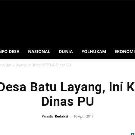
NFO DESA
NASIONAL
DUNIA
POLHUKAM
EKONOMI
esa Batu Layang, Ini Kata DPRD & Dinas PU
Desa Batu Layang, Ini
Dinas PU
Penulis
Redaksi
-
16 April 2017