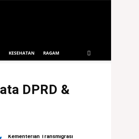
KESEHATAN
RAGAM
 Kata DPRD &
Kapolres Bengkulu Utara
Sambut Tim Ekspedisi Patriot
Kementerian Transmigrasi