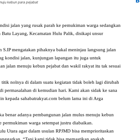
B
nuju kebun para pejabat
ndisi jalan yang rusak parah ke pemukiman warga sedangkan
a Batu Layang, Kecamatan Hulu Palik, disikapi unsur
 S.IP mengatakan pihaknya bakal meninjau langsung jalan
 kondisi jalan, kunjungan lapangan itu juga untuk
 jalan menuju kebun pejabat dan wakil rakyat itu tak sesuai
itik nolnya di dalam suatu kegiatan tidak boleh lagi dirubah
di permasalahan di kemudian hari. Kami akan sidak ke sana
in kepada sahabatrakyat.com belum lama ini di Arga
ika benar adanya pembangunan jalan mulus menuju kebun
ke permukiman warga setempat justru diabaikan.
ulu Utara agar dalam usulan RPJMD bisa memprioritaskan
anggarkan. “Tapi kami tidak bisa memastikan apakah