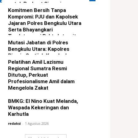
ERITA TERBARU
untuk Perkuat Sinergi
Pembangunan Kawasan
Komitmen Bersih Tanpa
Kompromi: PJU dan Kapolsek
redaksi
-
5 Agustus 2026
Jajaran Polres Bengkulu Utara
Serta Bhayangkari
Tandatangani Pakta Integritas
Mutasi Jabatan di Polres
redaksi
-
4 Agustus 2026
Bengkulu Utara: Kapolres
Pimpin Sertijab Kapolsek
Ketahun dan Giri Mulya
Pelatihan Amil Lazismu
Regional Sumatra Resmi
redaksi
-
3 Agustus 2026
Ditutup, Perkuat
Profesionalisme Amil dalam
Mengelola Zakat
redaksi
-
3 Agustus 2026
BMKG: El Nino Kuat Melanda,
Waspada Kekeringan dan
Karhutla
redaksi
-
1 Agustus 2026