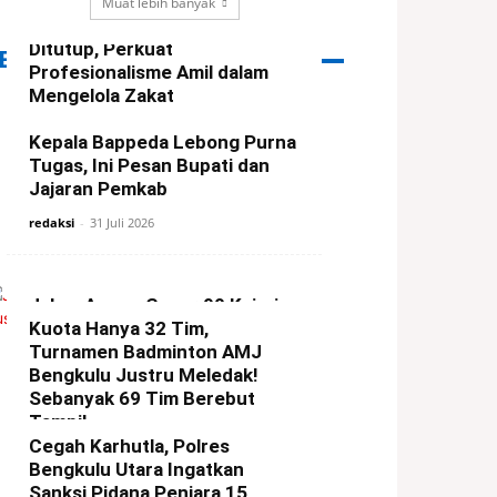
Pelatihan Amil Lazismu
Muat lebih banyak
Regional Sumatra Resmi
Ditutup, Perkuat
ERITA PILIHAN
Profesionalisme Amil dalam
Mengelola Zakat
redaksi
-
3 Agustus 2026
Kepala Bappeda Lebong Purna
Tugas, Ini Pesan Bupati dan
Jajaran Pemkab
redaksi
-
31 Juli 2026
Jaksa Agung Geser 90 Kajari,
Termasuk Lebong
Kuota Hanya 32 Tim,
Turnamen Badminton AMJ
redaksi
-
30 Juli 2026
Bengkulu Justru Meledak!
Sebanyak 69 Tim Berebut
Tampil
Cegah Karhutla, Polres
redaksi
-
31 Juli 2026
Bengkulu Utara Ingatkan
Sanksi Pidana Penjara 15