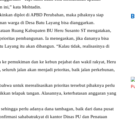
n ini,” kata Mohtadin.
inkan diplot di APBD Perubahan, maka pihaknya siap
B
an warga di Desa Batu Layang bisa dianggarkan.
nataan Ruang Kabupaten BU Heru Susanto ST mengatakan,
prioritas pembangunan. Ia menegaskan, jika dananya bisa
u Layang itu akan dibangun. “Kalau tidak, realisasinya di
ra ke pemukiman dan ke kebun pejabat dan wakil rakyat, Heru
eluruh jalan akan menjadi prioritas, baik jalan perkebunan,
hwa untuk merealisasikan prioritas tersebut pihaknya perlu
ikkan telapak tangan. Alasannya, keterbatasan anggaran yang
hingga perlu adanya dana tambagan, baik dari dana pusat
nfirmasi sahabatrakyat di kantor Dinas PU dan Penataan