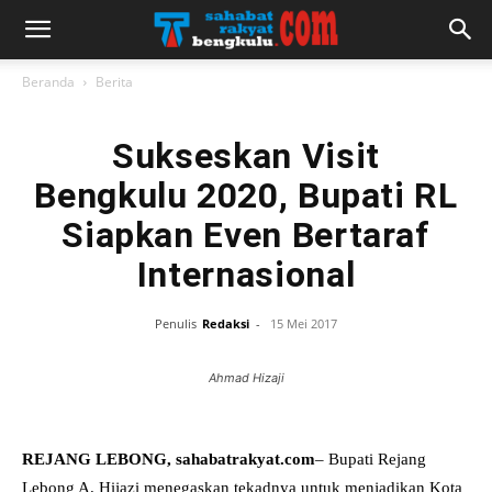
Beranda
Berita
Sukseskan Visit
Bengkulu 2020, Bupati RL
Siapkan Even Bertaraf
Internasional
Penulis
Redaksi
-
15 Mei 2017
Ahmad Hizaji
REJANG LEBONG, sahabatrakyat.com
– Bupati Rejang
Lebong A. Hijazi menegaskan tekadnya untuk menjadikan Kota