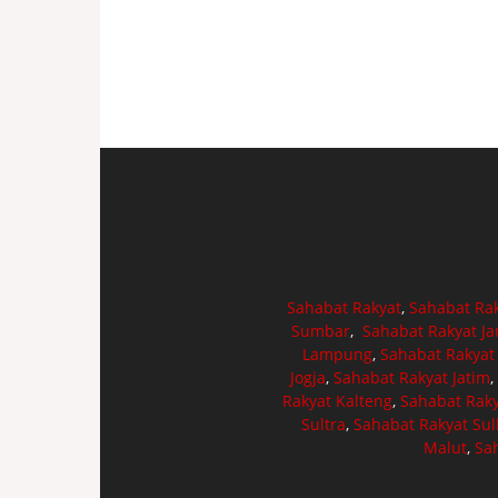
Sahabat Rakyat
,
Sahabat Ra
Sumbar
,
Sahabat Rakyat J
Lampung
,
Sahabat Rakyat
Jogja
,
Sahabat Rakyat Jatim
,
Rakyat Kalteng
,
Sahabat Raky
Sultra
,
Sahabat Rakyat Sul
Malut
,
Sa