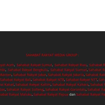
SAHABAT RAKYAT MEDIA GROUP :
kyat Aceh
,
Sahabat Rakyat Sumut
,
Sahabat Rakyat Riau
,
Sahabat R
ambi
,
Sahabat Rakyat Bengkulu
,
Sahabat Rakyat Sumsel
,
Sahabat R
 Banten
,
Sahabat Rakyat Jabar
,
Sahabat Rakyat Jakarta
,
Sahabat Rak
Sahabat Rakyat Bali
,
Sahabat Rakyat NTB
,
Sahabat Rakyat NTT
,
Sah
at Kalsel
,
Sahabat Rakyat Kaltim
,
Sahabat Rakyat Kaltara
,
Sahabat R
bar
,
Sahabat Rakyat Sulteng
,
Sahabat Rakyat Gorontalo
,
Sahabat Ra
habat Rakyat Maluku
,
Sahabat Rakyat Papua
dan
Sahabat Rakyat P