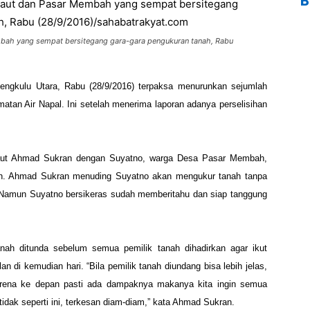
B
mbah yang sempat bersitegang gara-gara pengukuran tanah, Rabu
engkulu Utara, Rabu
(28/9/2016) terpaksa menurunkan sejumlah
matan Air Napal. Ini setelah menerima laporan
adanya perselisihan
Laut Ahmad Sukran dengan
Suyatno, warga Desa Pasar Membah,
. Ahmad Sukran menuding Suyatno akan mengukur tanah
tanpa
. Namun Suyatno
bersikeras sudah memberitahu dan siap tanggung
anah ditunda sebelum
semua pemilik tanah dihadirkan agar ikut
an di kemudian hari.
“Bila pemilik tanah diundang bisa lebih jelas,
arena ke depan pasti ada dampaknya makanya kita ingin
semua
 tidak seperti
ini, terkesan diam-diam,” kata Ahmad Sukran.