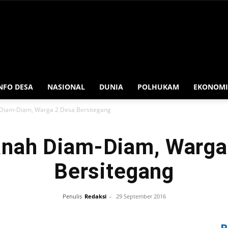
NFO DESA
NASIONAL
DUNIA
POLHUKAM
EKONOMI
Diam-Diam, Warga 2 Desa Bersitegang
anah Diam-Diam, Warga
Bersitegang
Penulis
Redaksi
-
29 September 2016