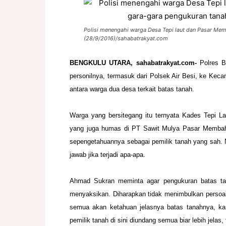
Polisi menengahi warga Desa Tepi laut dan Pasar Me
(28/9/2016)/sahabatrakyat.com
BENGKULU UTARA, sahabatrakyat.com-
Polres B
personilnya, termasuk dari
Polsek Air Besi, ke Keca
antara warga dua desa terkait batas tanah.
Warga yang bersitegang itu ternyata Kades Tepi 
yang juga humas di PT Sawit Mulya
Pasar Membah
sepengetahuannya sebagai pemilik tanah yang sah
jawab jika terjadi apa-
apa.
Ahmad Sukran meminta agar pengukuran batas t
menyaksikan. Diharapkan tidak
menimbulkan persoal
semua akan ketahuan jelasnya
batas tanahnya, k
pemilik tanah di sini diundang semua biar lebih jelas,