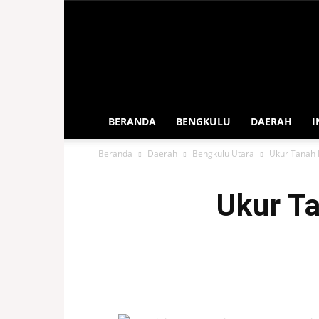
Sahabat
Rakyat
Bengkulu
BERANDA
BENGKULU
DAERAH
I
Beranda
Daerah
Bengkulu Utara
Ukur Tanah 
Ukur T