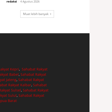
redaksi
-
4 Agustus 2026
Muat lebih banyak
akyat Kepri
,
Sahabat Rakyat
akyat Babel
,
Sahabat Rakyat
yat Jateng
,
Sahabat Rakyat
abat Rakyat Kalbar
,
Sahabat
akyat Sulsel
,
Sahabat Rakyat
kyat Sulut
,
Sahabat Rakyat
apua Barat