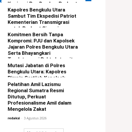
ERITA TERBARU
Kunjungi Pos Damkar, Perkuat
Sinergi Cegah Karhutla
Kapolres Bengkulu Utara
Sambut Tim Ekspedisi Patriot
redaksi
-
6 Agustus 2026
Kementerian Transmigrasi
untuk Perkuat Sinergi
Pembangunan Kawasan
Komitmen Bersih Tanpa
Kompromi: PJU dan Kapolsek
redaksi
-
5 Agustus 2026
Jajaran Polres Bengkulu Utara
Serta Bhayangkari
Tandatangani Pakta Integritas
Mutasi Jabatan di Polres
redaksi
-
4 Agustus 2026
Bengkulu Utara: Kapolres
Pimpin Sertijab Kapolsek
Ketahun dan Giri Mulya
Pelatihan Amil Lazismu
Regional Sumatra Resmi
redaksi
-
3 Agustus 2026
Ditutup, Perkuat
Profesionalisme Amil dalam
Mengelola Zakat
redaksi
-
3 Agustus 2026