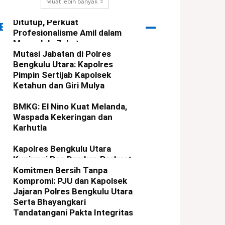
Pelatihan Amil Lazismu
Muat lebih banyak
Regional Sumatra Resmi
Ditutup, Perkuat
ERITA PILIHAN
Profesionalisme Amil dalam
Mengelola Zakat
Mutasi Jabatan di Polres
redaksi
-
3 Agustus 2026
Bengkulu Utara: Kapolres
Pimpin Sertijab Kapolsek
Ketahun dan Giri Mulya
redaksi
-
3 Agustus 2026
BMKG: El Nino Kuat Melanda,
Waspada Kekeringan dan
Karhutla
redaksi
-
1 Agustus 2026
Kapolres Bengkulu Utara
Kunjungi Pos Damkar, Perkuat
Sinergi Cegah Karhutla
Komitmen Bersih Tanpa
Kompromi: PJU dan Kapolsek
redaksi
-
6 Agustus 2026
Jajaran Polres Bengkulu Utara
Serta Bhayangkari
Tandatangani Pakta Integritas