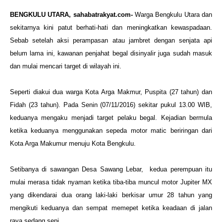
BENGKULU UTARA, sahabatrakyat.com-
Warga Bengkulu Utara dan
sekitarnya kini patut berhati-hati dan meningkatkan kewaspadaan.
Sebab setelah aksi perampasan atau jambret dengan senjata api
belum lama ini, kawanan penjahat begal disinyalir juga sudah masuk
dan mulai mencari target di wilayah ini.
Seperti diakui dua warga Kota Arga Makmur, Puspita (27 tahun) dan
Fidah (23 tahun). Pada Senin (07/11/2016) sekitar pukul 13.00 WIB,
keduanya mengaku menjadi target pelaku begal. Kejadian bermula
ketika keduanya menggunakan sepeda motor matic beriringan dari
Kota Arga Makumur menuju Kota Bengkulu.
Setibanya di sawangan Desa Sawang Lebar, kedua perempuan itu
mulai merasa tidak nyaman ketika tiba-tiba muncul motor Jupiter MX
yang dikendarai dua orang laki-laki berkisar umur 28 tahun yang
mengikuti keduanya dan sempat memepet ketika keadaan di jalan
raya sedang sepi.