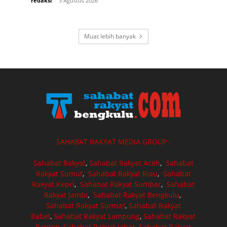
redaksi
-
3 Agustus 2026
Muat lebih banyak
SAHABAT RAKYAT MEDIA GROUP :
Sahabat Rakyat
,
Sahabat Rakyat Aceh
,
Sahabat
Rakyat Sumut
,
Sahabat Rakyat Riau
,
Sahabat
Rakyat Kepri
,
Sahabat Rakyat Sumbar
,
Sahabat
Rakyat Jambi
,
Sahabat Rakyat Bengkulu
,
Sahabat Rakyat Sumsel
,
Sahabat Rakyat
Babel
,
Sahabat Rakyat Lampung
,
Sahabat Rakyat
Banten
,
Sahabat Rakyat Jabar
,
Sahabat Rakyat