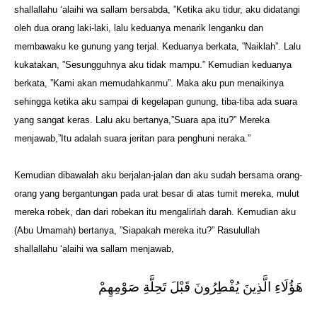
shallallahu ‘alaihi wa sallam bersabda, ”Ketika aku tidur, aku didatangi
oleh dua orang laki-laki, lalu keduanya menarik lenganku dan
membawaku ke gunung yang terjal. Keduanya berkata, ”Naiklah”. Lalu
kukatakan, ”Sesungguhnya aku tidak mampu.” Kemudian keduanya
berkata, ”Kami akan memudahkanmu”. Maka aku pun menaikinya
sehingga ketika aku sampai di kegelapan gunung, tiba-tiba ada suara
yang sangat keras. Lalu aku bertanya,”Suara apa itu?” Mereka
menjawab,”Itu adalah suara jeritan para penghuni neraka.”
Kemudian dibawalah aku berjalan-jalan dan aku sudah bersama orang-
orang yang bergantungan pada urat besar di atas tumit mereka, mulut
mereka robek, dan dari robekan itu mengalirlah darah. Kemudian aku
(Abu Umamah) bertanya, ”Siapakah mereka itu?” Rasulullah
shallallahu ‘alaihi wa sallam menjawab,
هَؤُلَاءِ الَّذِينَ يُفْطِرُونَ قَبْلَ تَحِلَّةِ صَوْمِهِمْ