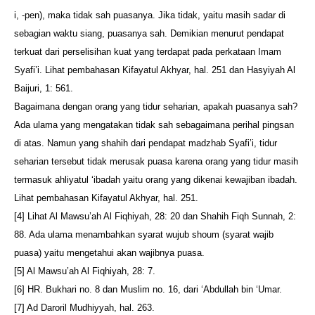
i, -pen), maka tidak sah puasanya. Jika tidak, yaitu masih sadar di
sebagian waktu siang, puasanya sah. Demikian menurut pendapat
terkuat dari perselisihan kuat yang terdapat pada perkataan Imam
Syafi’i. Lihat pembahasan Kifayatul Akhyar, hal. 251 dan Hasyiyah Al
Baijuri, 1: 561.
Bagaimana dengan orang yang tidur seharian, apakah puasanya sah?
Ada ulama yang mengatakan tidak sah sebagaimana perihal pingsan
di atas. Namun yang shahih dari pendapat madzhab Syafi’i, tidur
seharian tersebut tidak merusak puasa karena orang yang tidur masih
termasuk ahliyatul ‘ibadah yaitu orang yang dikenai kewajiban ibadah.
Lihat pembahasan Kifayatul Akhyar, hal. 251.
[4] Lihat Al Mawsu’ah Al Fiqhiyah, 28: 20 dan Shahih Fiqh Sunnah, 2:
88. Ada ulama menambahkan syarat wujub shoum (syarat wajib
puasa) yaitu mengetahui akan wajibnya puasa.
[5] Al Mawsu’ah Al Fiqhiyah, 28: 7.
[6] HR. Bukhari no. 8 dan Muslim no. 16, dari ‘Abdullah bin ‘Umar.
[7] Ad Daroril Mudhiyyah, hal. 263.