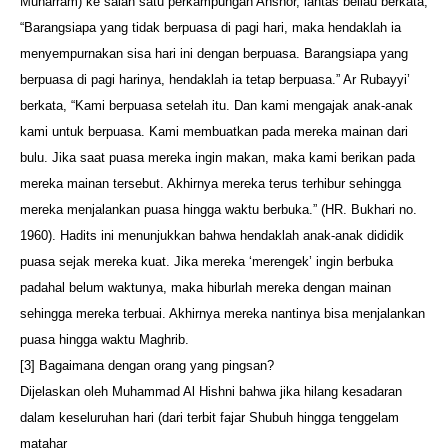
Muharram) ke salah satu perkampungan Anshor, lantas beliau berkata,
“Barangsiapa yang tidak berpuasa di pagi hari, maka hendaklah ia
menyempurnakan sisa hari ini dengan berpuasa. Barangsiapa yang
berpuasa di pagi harinya, hendaklah ia tetap berpuasa.” Ar Rubayyi’
berkata, “Kami berpuasa setelah itu. Dan kami mengajak anak-anak
kami untuk berpuasa. Kami membuatkan pada mereka mainan dari
bulu. Jika saat puasa mereka ingin makan, maka kami berikan pada
mereka mainan tersebut. Akhirnya mereka terus terhibur sehingga
mereka menjalankan puasa hingga waktu berbuka.” (HR. Bukhari no.
1960). Hadits ini menunjukkan bahwa hendaklah anak-anak dididik
puasa sejak mereka kuat. Jika mereka ‘merengek’ ingin berbuka
padahal belum waktunya, maka hiburlah mereka dengan mainan
sehingga mereka terbuai. Akhirnya mereka nantinya bisa menjalankan
puasa hingga waktu Maghrib.
[3] Bagaimana dengan orang yang pingsan?
Dijelaskan oleh Muhammad Al Hishni bahwa jika hilang kesadaran
dalam keseluruhan hari (dari terbit fajar Shubuh hingga tenggelam
matahar