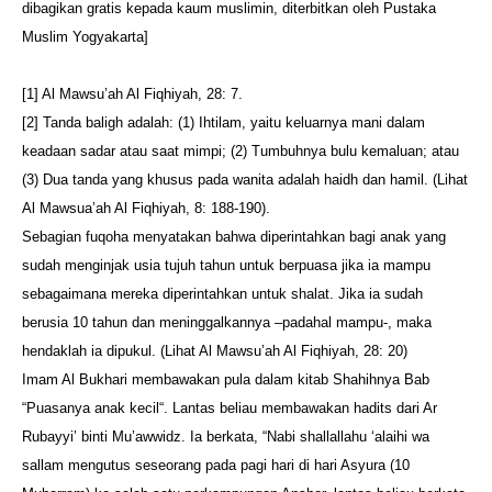
dibagikan gratis kepada kaum muslimin, diterbitkan oleh Pustaka
Muslim Yogyakarta]
[1] Al Mawsu’ah Al Fiqhiyah, 28: 7.
[2] Tanda baligh adalah: (1) Ihtilam, yaitu keluarnya mani dalam
keadaan sadar atau saat mimpi; (2) Tumbuhnya bulu kemaluan; atau
(3) Dua tanda yang khusus pada wanita adalah haidh dan hamil. (Lihat
Al Mawsua’ah Al Fiqhiyah, 8: 188-190).
Sebagian fuqoha menyatakan bahwa diperintahkan bagi anak yang
sudah menginjak usia tujuh tahun untuk berpuasa jika ia mampu
sebagaimana mereka diperintahkan untuk shalat. Jika ia sudah
berusia 10 tahun dan meninggalkannya –padahal mampu-, maka
hendaklah ia dipukul. (Lihat Al Mawsu’ah Al Fiqhiyah, 28: 20)
Imam Al Bukhari membawakan pula dalam kitab Shahihnya Bab
“Puasanya anak kecil“. Lantas beliau membawakan hadits dari Ar
Rubayyi’ binti Mu’awwidz. Ia berkata, “Nabi shallallahu ‘alaihi wa
sallam mengutus seseorang pada pagi hari di hari Asyura (10