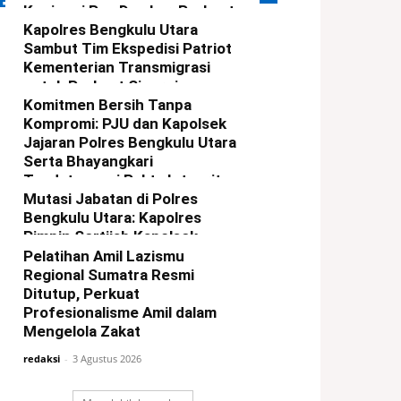
ERITA TERBARU
Kunjungi Pos Damkar, Perkuat
Sinergi Cegah Karhutla
Kapolres Bengkulu Utara
Sambut Tim Ekspedisi Patriot
redaksi
-
6 Agustus 2026
Kementerian Transmigrasi
untuk Perkuat Sinergi
Pembangunan Kawasan
Komitmen Bersih Tanpa
Kompromi: PJU dan Kapolsek
redaksi
-
5 Agustus 2026
Jajaran Polres Bengkulu Utara
Serta Bhayangkari
Tandatangani Pakta Integritas
Mutasi Jabatan di Polres
redaksi
-
4 Agustus 2026
Bengkulu Utara: Kapolres
Pimpin Sertijab Kapolsek
Ketahun dan Giri Mulya
Pelatihan Amil Lazismu
Regional Sumatra Resmi
redaksi
-
3 Agustus 2026
Ditutup, Perkuat
Profesionalisme Amil dalam
Mengelola Zakat
redaksi
-
3 Agustus 2026