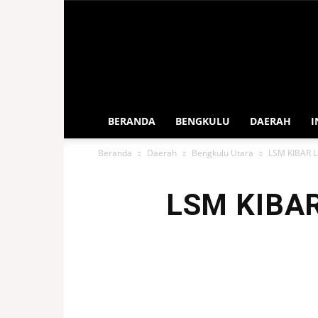
Sahabat
Rakyat
Bengkulu
BERANDA
BENGKULU
DAERAH
I
Beranda
Daerah
Bengkulu Utara
LSM KIBAR L
LSM KIBAR