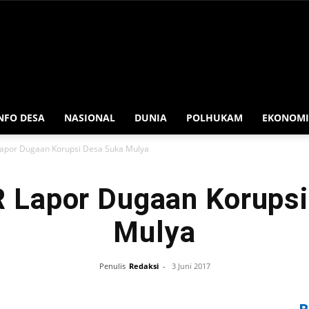
NFO DESA
NASIONAL
DUNIA
POLHUKAM
EKONOMI
apor Dugaan Korupsi Desa Suka Mulya
 Lapor Dugaan Korupsi
Mulya
Penulis
Redaksi
-
3 Juni 2017