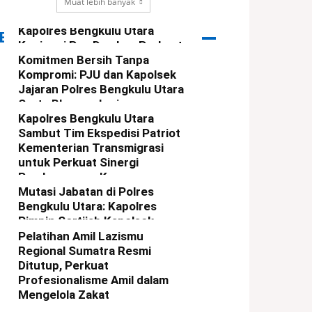
Muat lebih banyak
Kapolres Bengkulu Utara
ERITA PILIHAN
Kunjungi Pos Damkar, Perkuat
Sinergi Cegah Karhutla
Komitmen Bersih Tanpa
Kompromi: PJU dan Kapolsek
redaksi
-
6 Agustus 2026
Jajaran Polres Bengkulu Utara
Serta Bhayangkari
Tandatangani Pakta Integritas
Kapolres Bengkulu Utara
Sambut Tim Ekspedisi Patriot
redaksi
-
4 Agustus 2026
Kementerian Transmigrasi
untuk Perkuat Sinergi
Pembangunan Kawasan
Mutasi Jabatan di Polres
redaksi
-
5 Agustus 2026
Bengkulu Utara: Kapolres
Pimpin Sertijab Kapolsek
Ketahun dan Giri Mulya
Pelatihan Amil Lazismu
Regional Sumatra Resmi
redaksi
-
3 Agustus 2026
Ditutup, Perkuat
Profesionalisme Amil dalam
Mengelola Zakat